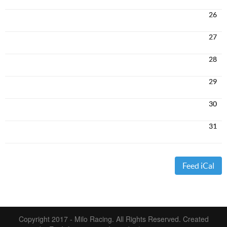
26
27
28
29
30
31
Feed iCal
Copyright 2017 - Milo Racing. All Rights Reserved.
Created