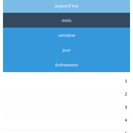
aujourd'hui
mois
semaine
jour
événement
1
2
3
4